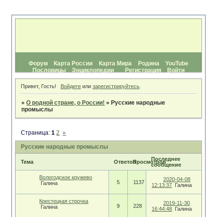
Форум
Карта России
Карта Мира
Родина
YouTube
Пословицы
Энциклопедии
Регистрация
Войти
Привет, Гость!
Войдите
или
зарегистрируйтесь
.
»
О родной стране, о России!
»
Русские народные
промыслы
Страница:
1
2
»
Русские народные промыслы
Последнее
Тема
Ответов
Просмотров
сообщение
Вологодское кружево
2020-04-08
5
1137
Галина
12:13:37
Галина
Крестецкая строчка
2019-11-30
9
228
Галина
16:44:48
Галина