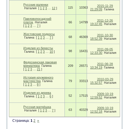
Русские валенки
2015-11-29
115
10363
Наталия
[
1
2
3
…
12
]
21:29:09
Галина
Павловопосадский
2011-12-26
платок
Наталия
66
14799
19:22:45
Наталия
[
1
2
3
…
7
]
Жостовские подносы
2011-10-30
68
46369
Галина
[
1
2
3
…
7
]
18:52:39
Наталия
Изделия из бересты
2011-09-05
98
16431
Галина
[
1
2
3
…
10
]
12:33:30
Наталия
Федоскинская лаковая
2011-06-28
миниатюра
Галина
209
26571
10:34:19
Галина
[
1
2
3
…
21
]
История кружевного
2010-03-29
мастерства
Галина
79
33313
15:32:57
Наталия
[
1
2
3
…
8
]
Изделия из дерева
2009-10-19
52
17515
Галина
[
1
2
3
…
6
]
12:59:52
Наталия
Русская матрёшка
2009-10-19
63
40329
Наталия
[
1
2
3
…
7
]
12:52:18
Наталия
Страница:
1
2
»