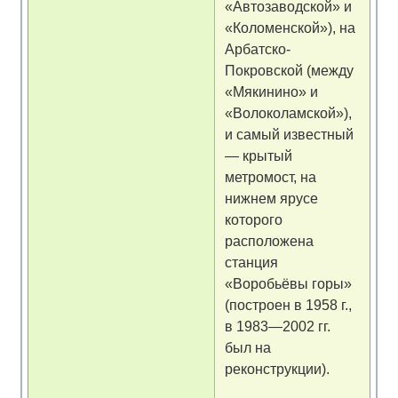
«Автозаводской» и
«Коломенской»), на
Арбатско-
Покровской (между
«Мякинино» и
«Волоколамской»),
и самый известный
— крытый
метромост, на
нижнем ярусе
которого
расположена
станция
«Воробьёвы горы»
(построен в 1958 г.,
в 1983—2002 гг.
был на
реконструкции).