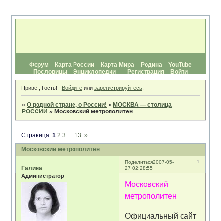
Форум
Карта России
Карта Мира
Родина
YouTube
Пословицы
Энциклопедии
Регистрация
Войти
Привет, Гость!
Войдите
или
зарегистрируйтесь
.
»
О родной стране, о России!
»
МОСКВА — столица
РОССИИ
»
Московский метрополитен
Страница:
1
2
3
…
13
»
Московский метрополитен
1
Поделиться
2007-05-
Галина
27 02:28:55
Администратор
Московский
метрополитен
Официальный сайт