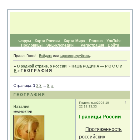
Форум
Карта России
Карта Мира
Родина
YouTube
Пословицы
Энциклопедии
Регистрация
Войти
Привет, Гость!
Войдите
или
зарегистрируйтесь
.
»
О родной стране, о России!
»
Наша РОДИНА — Р О С С И
Я
»
Г Е О Г Р А Ф И Я
Страница:
1
2
3
…
8
»
Г Е О Г Р А Ф И Я
1
Поделиться
2008-10-
Наталия
22 18:33:33
модератор
Границы России
Протяженность
российских