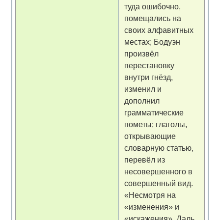
туда ошибочно,
помещались на
своих алфавитных
местах; Бодуэн
произвёл
перестановку
внутри гнёзд,
изменил и
дополнил
грамматические
пометы; глаголы,
открывающие
словарную статью,
перевёл из
несовершенного в
совершенный вид.
«Несмотря на
«изменения» и
«искажения», Даль