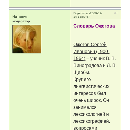
33
Поделиться
2009-09-
Наталия
14 13:50:57
модератор
Словарь Ожегова
Ожегов Сергей
Иванович (1900-
1964)
– ученик В. В.
Виноградова и Л. В.
Щербы.
Круг его
лингвистических
интересов был
очень широк. Он
занимался
лексикологией и
лексикографией,
вопросами