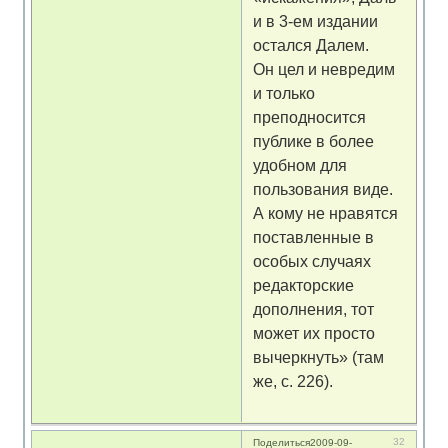
и в 3-ем издании
остался Далем.
Он цел и невредим
и только
преподносится
публике в более
удобном для
пользования виде.
А кому не нравятся
поставленные в
особых случаях
редакторские
дополнения, тот
может их просто
вычеркнуть» (там
же, с. 226).
32
Поделиться
2009-09-