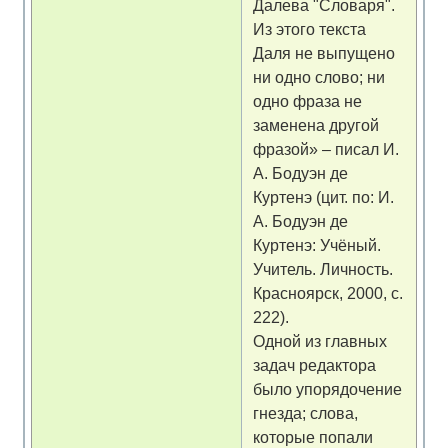
Далева "Словаря".
Из этого текста
Даля не выпущено
ни одно слово; ни
одно фраза не
заменена другой
фразой» – писал И.
А. Бодуэн де
Куртенэ (цит. по: И.
А. Бодуэн де
Куртенэ: Учёный.
Учитель. Личность.
Красноярск, 2000, с.
222).
Одной из главных
задач редактора
было упорядочение
гнезда; слова,
которые попали