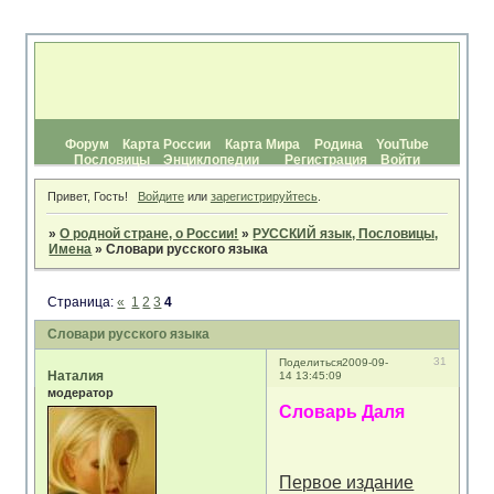
Форум
Карта России
Карта Мира
Родина
YouTube
Пословицы
Энциклопедии
Регистрация
Войти
Привет, Гость!
Войдите
или
зарегистрируйтесь
.
»
О родной стране, о России!
»
РУССКИЙ язык, Пословицы,
Имена
»
Словари русского языка
Страница:
«
1
2
3
4
Словари русского языка
31
Поделиться
2009-09-
Наталия
14 13:45:09
модератор
Словарь Даля
Первое издание