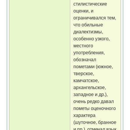
стилистические
оценки, и
ограничивался тем,
что обильные
диалектизмы,
особенно узкого,
местного
употребления,
обозначал
пометами (южное,
тверское,
камчатское,
архангельское,
западное и др.),
очень редко давал
пометы оценочного
характера
(шуточное, бранное
и пр.), отмечал язык