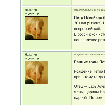
Наталия
Поделиться
2008-10-03 11:
модератор
Пётр I Вели́кий 
30 мая (9 июня) 
всероссийский.
В российской ис
направление разв
Наталия
Поделиться
2008-10-03 11:
модератор
Ранние годы Пе
Рождение Петра В
принятому тогда 
Отец — царь Але
жены, царицы На
наречён Петром.