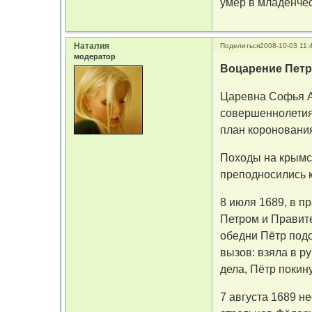
умер в младенче
Наталия
Поделиться
2008-10-03 11:
модератор
Воцарение Петра
Царевна Софья А
совершеннолетия
план коронования
Походы на крымс
преподносились 
8 июля 1689, в 
Петром и Правите
обедни Пётр подо
вызов: взяла в р
дела, Пётр покину
7 августа 1689 