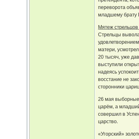
переворота объя
младшему брату П
Мятеж стрельцов
Стрельцы вывола
удовлетворением.
матери, усмотре
20 тысяч, уже да
выступили открыт
надеясь успокоит
восстание не зак
сторонники цариц
26 мая выборные 
царём, а младший
совершил в Успен
царство.
«Угорский» золот