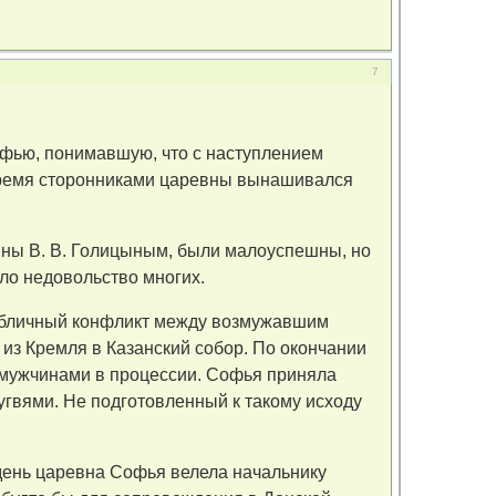
7
фью, понимавшую, что с наступлением
 время сторонниками царевны вынашивался
вны В. В. Голицыным, были малоуспешны, но
ло недовольство многих.
публичный конфликт между возмужавшим
 из Кремля в Казанский собор. По окончании
с мужчинами в процессии. Софья приняла
угвями. Не подготовленный к такому исходу
день царевна Софья велела начальнику