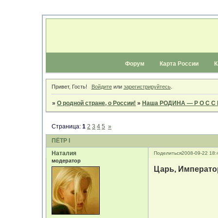
Форум
Карта России
К
Привет, Гость!
Войдите
или
зарегистрируйтесь
.
»
О родной стране, о России!
»
Наша РОДИНА — Р О С С 
Страница:
1
2
3
4
5
»
ПЁТР I
Наталия
Поделиться
2008-09-22 18:
модератор
Царь, Император