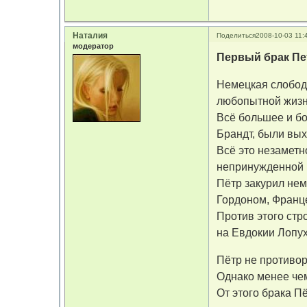
Наталия
Поделиться
2008-10-03 11:
модератор
Первый брак Пе
Немецкая слобод
любопытной жизн
Всё большее и б
Брандт, были вы
Всё это незаметн
непринужденной 
Пётр закурил нем
Гордоном, Франц
Против этого стр
на Евдокии Лопух
Пётр не противор
Однако менее чем
От этого брака П