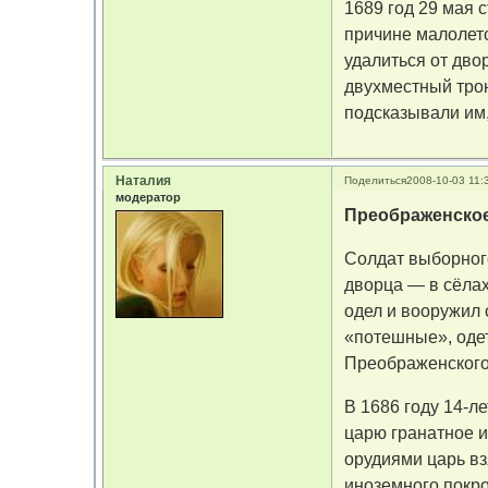
1689 год 29 мая 
причине малолет
удалиться от дв
двухместный тро
подсказывали им,
Наталия
Поделиться
2008-10-03 11:
модератор
Преображенское
Солдат выборного
дворца — в сёлах
одел и вооружил 
«потешные», оде
Преображенского
В 1686 году 14-
царю гранатное и
орудиями царь вз
иноземного покр