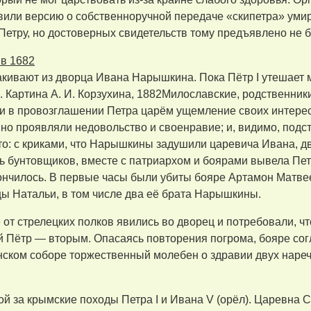
вили версию о собственноручной передаче «скипетра» у
етру, но достоверных свидетельств тому предъявлено не 
 в 1682
кивают из дворца Ивана Нарышкина. Пока Пётр I утешает 
 Картина А. И. Корзухина, 1882Милославские, родственни
ли в провозглашении Петра царём ущемление своих интерес
вно проявляли недовольство и своенравие; и, видимо, подс
о: с криками, что Нарышкины задушили царевича Ивана, д
ь бунтовщиков, вместе с патриархом и боярами вывела Пет
ончилось. В первые часы были убиты бояре Артамон Матвее
ы Натальи, в том числе два её брата Нарышкины.
от стрелецких полков явились во дворец и потребовали, 
 Пётр — вторым. Опасаясь повторения погрома, бояре согл
ском соборе торжественный молебен о здравии двух нареч
ой за крымские походы Петра I и Ивана V (орёл). Царевна 