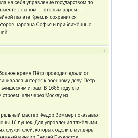
ла на себя управление государством по
а вместе с сыном — вторым царём —
жейной палате Кремля сохранился
которое царевна Софья и приближённые
ний.
5
ободное время Пётр проводил вдали от
ичивался интерес к военному делу. Пётр
ьчишеским играм. В 1685 году его
 строем шли через Москву из
естрельный мастер Фёдор Зоммер показывал
влены 16 пушек. Для управления тяжёлыми
ых служителей, которых одели в мундиры
земный мундир Сергей Бухвостов.