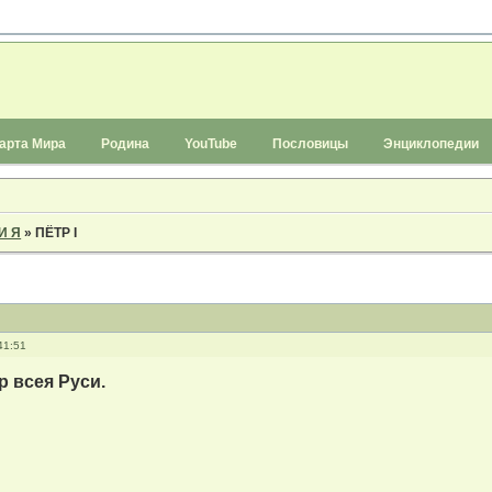
арта Мира
Родина
YouTube
Пословицы
Энциклопедии
И Я
»
ПЁТР I
41:51
 всея Руси.