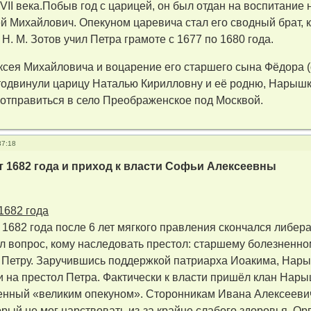
XVII века.Побыв год с царицей, он был отдан на воспитание 
й Михайлович. Опекуном царевича стал его сводный брат, 
Н. М. Зотов учил Петра грамоте с 1677 по 1680 года.
ксея Михайловича и воцарение его старшего сына Фёдора 
тодвинули царицу Наталью Кирилловну и её родню, Нарышк
отправиться в село Преображенское под Москвой.
37:18
т 1682 года и приход к власти Софьи Алексеевны
1682 года
) 1682 года после 6 лет мягкого правления скончался либе
л вопрос, кому наследовать престол: старшему болезненн
Петру. Заручившись поддержкой патриарха Иоакима, Нарыш
и на престол Петра. Фактически к власти пришёл клан На
енный «великим опекуном». Сторонникам Ивана Алексеевич
орый не мог царствовать из-за крайне слабого здоровья. О