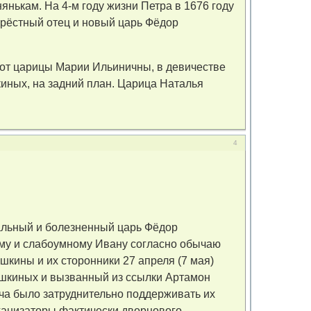
нянькам. На 4-м году жизни Петра в 1676 году
крёстный отец и новый царь Фёдор
(от царицы Марии Ильиничны, в девичестве
иных, на задний план. Царица Наталья
4
ральный и болезненный царь Фёдор
ому и слабоумному Ивану согласно обычаю
кины и их сторонники 27 апреля (7 мая)
рышкиных и вызванный из ссылки Артамон
а было затруднительно поддерживать их
рганизаторы фактически дворцового