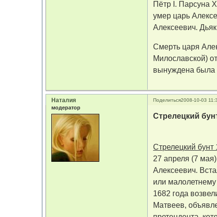
Пётр I. Парсуна 
умер царь Алексе
Алексеевич. Дьяк 
Смерть царя Але
Милославской) о
вынуждена была 
Наталия
Поделиться
2008-10-03 11:
модератор
Стрелецкий бун
Стрелецкий бунт 
27 апреля (7 мая
Алексеевич. Вста
или малолетнему 
1682 года возвел
Матвеев, объявл
претендента, кот