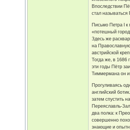
Впоследствии Пёт
стал называться
Письмо Петра I к
«потешный городо
Здесь же расква
на Православную
австрийской креп
Тогда же, в 1686
эти годы Пётр за
Тиммермана он из
Прогуливаясь од
английский ботик
затем спустить н
Переяславль-Зале
два полка: к Пр
совершенно похо
знающие и опытны