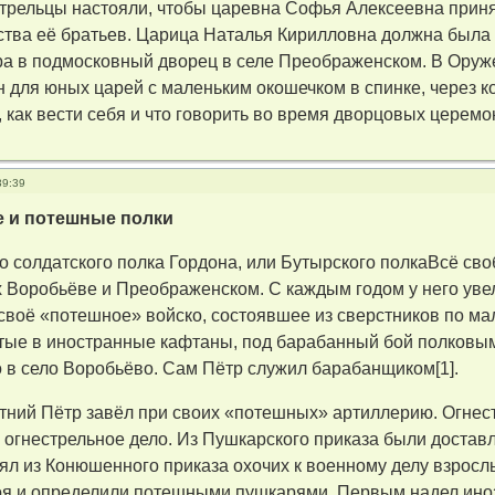
стрельцы настояли, чтобы царевна Софья Алексеевна приня
ства её братьев. Царица Наталья Кирилловна должна был
ора в подмосковный дворец в селе Преображенском. В Ору
н для юных царей с маленьким окошечком в спинке, через 
 как вести себя и что говорить во время дворцовых церемо
39:39
 и потешные полки
 солдатского полка Гордона, или Бутырского полкаВсё св
 Воробьёве и Преображенском. С каждым годом у него увел
своё «потешное» войско, состоявшее из сверстников по мал
тые в иностранные кафтаны, под барабанный бой полковым
 в село Воробьёво. Сам Пётр служил барабанщиком[1].
летний Пётр завёл при своих «потешных» артиллерию. Огн
 огнестрельное дело. Из Пушкарского приказа были доста
ял из Конюшенного приказа охочих к военному делу взросл
оя и определили потешными пушкарями. Первым надел ино