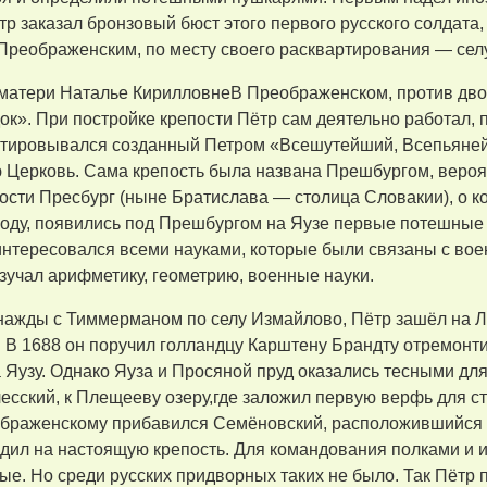
р заказал бронзовый бюст этого первого русского солдата
 Преображенским, по месту своего расквартирования — сел
 матери Наталье КирилловнеВ Преображенском, против дво
к». При постройке крепости Пётр сам деятельно работал, 
ртировывался созданный Петром «Всешутейший, Всепьян
 Церковь. Сама крепость была названа Прешбургом, вероят
ости Преcбург (ныне Братислава — столица Словакии), о к
 году, появились под Прешбургом на Яузе первые потешные 
интересовался всеми науками, которые были связаны с во
учал арифметику, геометрию, военные науки.
нажды с Тиммерманом по селу Измайлово, Пётр зашёл на Л
. В 1688 он поручил голландцу Карштену Брандту отремонтир
а Яузу. Однако Яуза и Просяной пруд оказались тесными дл
сский, к Плещееву озеру,где заложил первую верфь для с
еображенскому прибавился Семёновский, расположившийся 
дил на настоящую крепость. Для командования полками и 
е. Но среди русских придворных таких не было. Так Пётр 