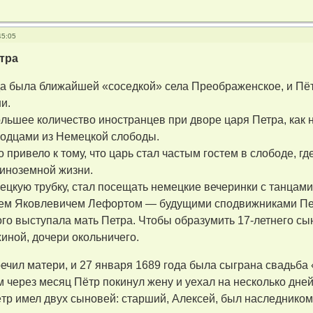
45:05
тра
а была ближайшей «соседкой» села Преображенское, и Пёт
и.
ольшее количество иностранцев при дворе царя Петра, как
ходцами из Немецкой слободы.
о привело к тому, что царь стал частым гостем в слободе, 
иноземной жизни.
ецкую трубку, стал посещать немецкие вечеринки с танцам
ем Яковлевичем Лефортом — будущими сподвижниками Петр
ого выступала мать Петра. Чтобы образумить 17-летнего с
иной, дочери окольничего.
ечил матери, и 27 января 1689 года была сыграна свадьба
 через месяц Пётр покинул жену и уехал на несколько дне
ётр имел двух сыновей: старший, Алексей, был наследником