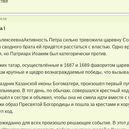
стве
46:56
 I
лексеевнаАктивность Петра сильно тревожила царевну Со
 сводного брата ей придётся расстаться с властью. Одно
, но Патриарх Иоаким был категорически против.
ких татар, осуществлённые в 1687 и 1689 фаворитом царе
как крупные и щедро вознаграждаемые победы, что вызыва
праздник Казанской иконы Богоматери, произошёл первый 
льницею. В тот день, по обычаю, совершался крестный ход
шёл к сестре и объявил, чтобы она не смела идти вместе 
уки образ Пресвятой Богородицы и пошла за крестами и хор
л ход.
неожиданно для всех произошло решающее событие. В этот 