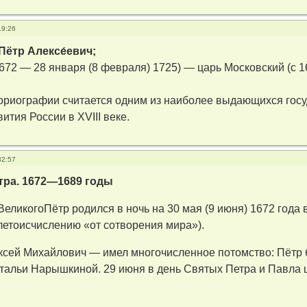
19:26
(Пётр Алексе́евич;
1672 — 28 января (8 февраля) 1725) — царь Московский (с 1
ториографии считается одним из наиболее выдающихся гос
ития России в XVIII веке.
32:57
тра. 1672—1689 годы
еликогоПётр родился в ночь на 30 мая (9 июня) 1672 года 
летоисчислению «от сотворения мира»).
ксей Михайлович — имел многочисленное потомство: Пётр б
тальи Нарышкиной. 29 июня в день Святых Петра и Павла 