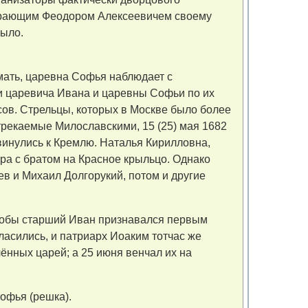
мирающим Феодором Алексеевичем своему
было.
мать, царевна Софья наблюдает с
ки царевича Ивана и царевны Софьи по их
ов. Стрельцы, которых в Москве было более
трекаемые Милославскими, 15 (25) мая 1682
винулись к Кремлю. Наталья Кирилловна,
ра с братом на Красное крыльцо. Однако
в и Михаил Долгорукий, потом и другие
чтобы старший Иван признавался первым
асились, и патриарх Иоаким тотчас же
ённых царей; а 25 июня венчал их на
Софья (решка).