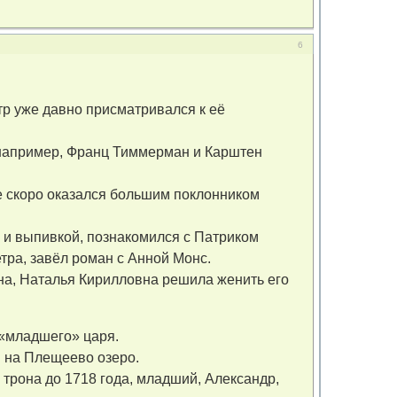
6
р уже давно присматривался к её
 например, Франц Тиммерман и Карштен
где скоро оказался большим поклонником
и и выпивкой, познакомился с Патриком
а, завёл роман с Анной Монс.
ына, Наталья Кирилловна решила женить его
 «младшего» царя.
й на Плещеево озеро.
 трона до 1718 года, младший, Александр,