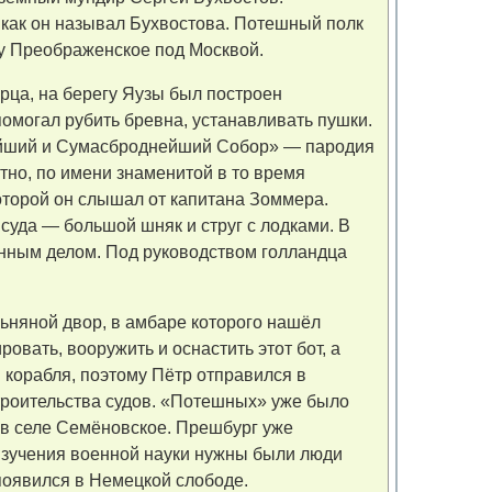
, как он называл Бухвостова. Потешный полк
у Преображенское под Москвой.
рца, на берегу Яузы был построен
помогал рубить бревна, устанавливать пушки.
ейший и Сумасброднейший Собор» — пародия
но, по имени знаменитой в то время
оторой он слышал от капитана Зоммера.
суда — большой шняк и струг с лодками. В
енным делом. Под руководством голландца
ьняной двор, в амбаре которого нашёл
овать, вооружить и оснастить этот бот, а
я корабля, поэтому Пётр отправился в
троительства судов. «Потешных» уже было
в селе Семёновское. Прешбург уже
изучения военной науки нужны были люди
появился в Немецкой слободе.