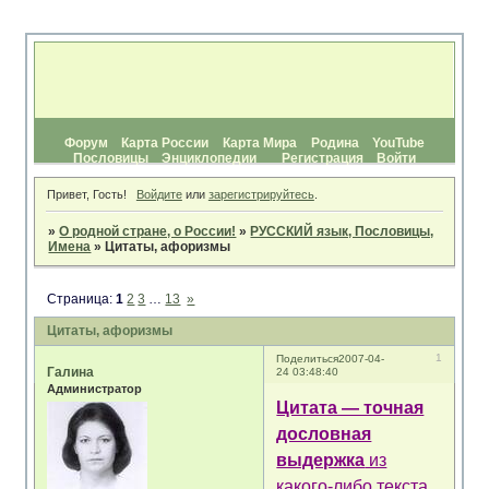
Форум
Карта России
Карта Мира
Родина
YouTube
Пословицы
Энциклопедии
Регистрация
Войти
Привет, Гость!
Войдите
или
зарегистрируйтесь
.
»
О родной стране, о России!
»
РУССКИЙ язык, Пословицы,
Имена
»
Цитаты, афоризмы
Страница:
1
2
3
…
13
»
Цитаты, афоризмы
1
Поделиться
2007-04-
Галина
24 03:48:40
Администратор
Цитата — точная
дословная
выдержка
из
какого-либо текста,