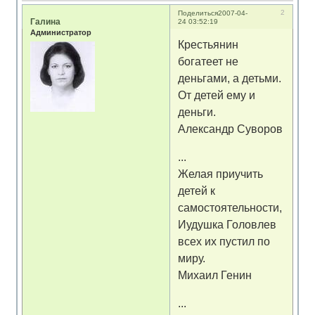
2
Поделиться
2007-04-
Галина
24 03:52:19
Администратор
Крестьянин
богатеет не
деньгами, а детьми.
От детей ему и
деньги.
Александр Суворов
...
Желая приучить
детей к
самостоятельности,
Иудушка Головлев
всех их пустил по
миру.
Михаил Генин
...