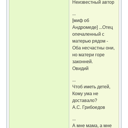
Неизвестный автор
...
[миф об
Андромеде] ...Отец
опечаленный с
матерью рядом -
Оба несчастны они,
но матери горе
законней.
Овидий
...
Чтоб иметь детей,
Кому ума не
доставало?
А.С. Грибоедов
...
А мне мама, а мне