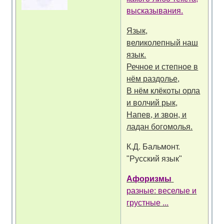
высказывания.
Язык,
великолепный наш
язык.
Речное и степное в
нём раздолье,
В нём клёкоты орла
и волчий рык,
Напев, и звон, и
ладан богомолья.
К.Д. Бальмонт.
"Русский язык"
Афоризмы
разные: веселые и
грустные ...