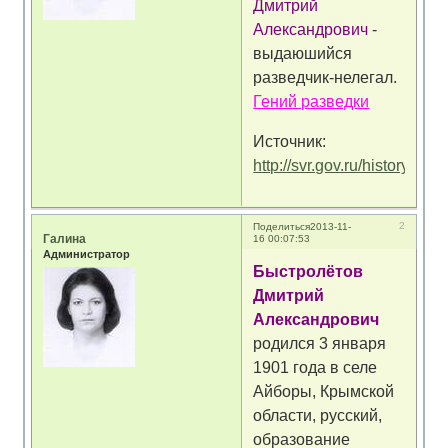
Дмитрий
Александрович
-
выдаюшийся
разведчик-нелегал.
Гений разведки
Источник:
http://svr.gov.ru/history/byst
2
Поделиться
2013-11-
Галина
16 00:07:53
Администратор
Быстролётов
Дмитрий
Александрович
родился 3 января
1901 года в селе
Айборы, Крымской
области, русский,
образование