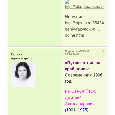
Источник:
http://topwar.ru/35434-
geniy-razvedki-o …
odine.html
4
Поделиться
2013-12-
Галина
06 20:46:00
Администратор
«Путешествие на
край ночи»
:
Современник; 1996
год.
БЫСТРОЛЁТОВ
Дмитрий
Александрович
(1901–1975)