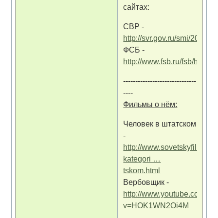
сайтах:
СВР -
http://svr.gov.ru/smi/2006/
ФСБ -
http://www.fsb.ru/fsb/histo
------------------------------
----
Фильмы о нём:
Человек в штатском
-
http://www.sovetskyfilm.ru/
kategori …
tskom.html
Вербовщик -
http://www.youtube.com/wa
v=HOK1WN2Oi4M