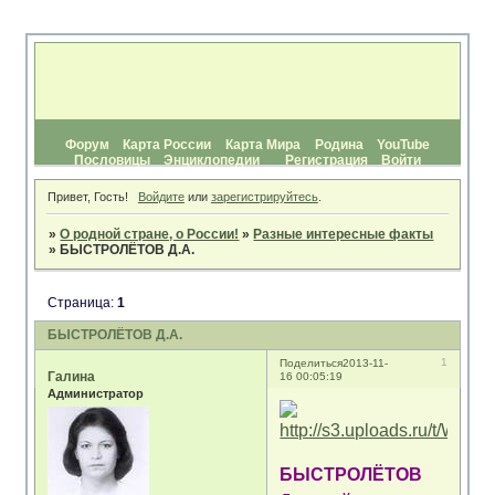
Форум
Карта России
Карта Мира
Родина
YouTube
Пословицы
Энциклопедии
Регистрация
Войти
Привет, Гость!
Войдите
или
зарегистрируйтесь
.
»
О родной стране, о России!
»
Разные интересные факты
»
БЫСТРОЛЁТОВ Д.А.
Страница:
1
БЫСТРОЛЁТОВ Д.А.
1
Поделиться
2013-11-
Галина
16 00:05:19
Администратор
БЫСТРОЛЁТОВ