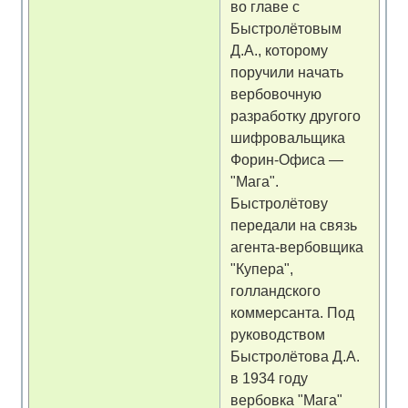
во главе с
Быстролётовым
Д.А., которому
поручили начать
вербовочную
разработку другого
шифровальщика
Форин-Офиса —
"Мага".
Быстролётову
передали на связь
агента-вербовщика
"Купера",
голландского
коммерсанта. Под
руководством
Быстролётова Д.А.
в 1934 году
вербовка "Мага"