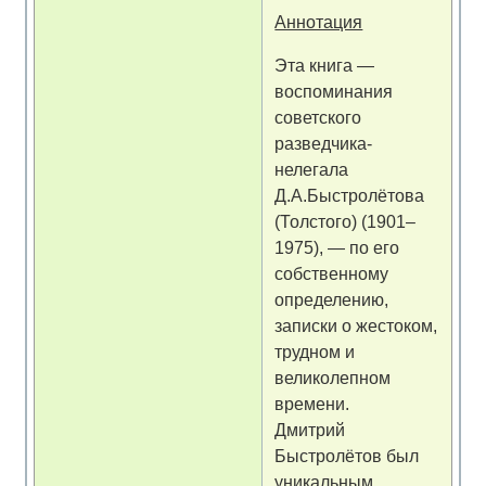
Аннотация
Эта книга —
воспоминания
советского
разведчика-
нелегала
Д.А.Быстролётова
(Толстого) (1901–
1975), — по его
собственному
определению,
записки о жестоком,
трудном и
великолепном
времени.
Дмитрий
Быстролётов был
уникальным