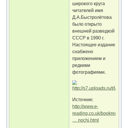
широкого круга
читателей имя
Д.А.Быстролётова
было открыто
внешней разведкой
СССР в 1990 г.
Настоящее издание
снабжено
приложением и
редкими
фотографиями.
Источник:
http://www.e-
reading.co.uk/bookreader.p
… nochi.html