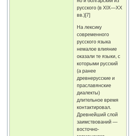
но и болгарский из
русского (в XIX—XX
вв.)[7]
На лексику
современного
русского языка
немалое влияние
оказали те языки, с
которыми русский
(а ранее
древнерусские и
праславянские
диалекты)
длительное время
контактировал.
Древнейший слой
заимствований —
восточно-