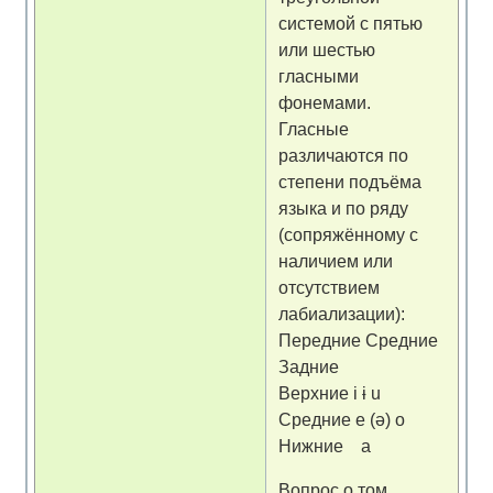
системой с пятью
или шестью
гласными
фонемами.
Гласные
различаются по
степени подъёма
языка и по ряду
(сопряжённому с
наличием или
отсутствием
лабиализации):
Передние Средние
Задние
Верхние i ɨ u
Средние e (ə) o
Нижние a
Вопрос о том,