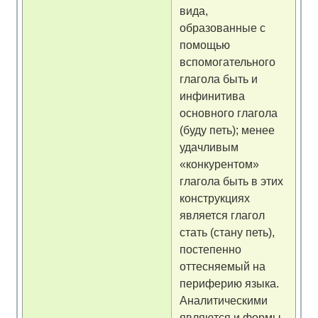
вида,
образованные с
помощью
вспомогательного
глагола быть и
инфинитива
основного глагола
(буду петь); менее
удачливым
«конкурентом»
глагола быть в этих
конструкциях
является глагол
стать (стану петь),
постепенно
оттесняемый на
периферию языка.
Аналитическими
являются и формы