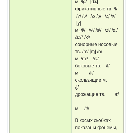
м. /tɕ/ [dʑ]
фрикативные тв. /f/
/v/ /s/ /z/ /ʂ/ /ʐ/ /x/
[ɣ]
м. /fʲ/ /vʲ/ /sʲ/ /zʲ/ /ɕː/
/ʑː/* /xʲ/
сонорные носовые
тв. /m/ [ɱ] /n/
м. /mʲ/ /nʲ/
боковые тв. /l/
м. /lʲ/
скользящие м.
/j/
дрожащие тв. /r/
м. /rʲ/
В косых скобках
показаны фонемы,