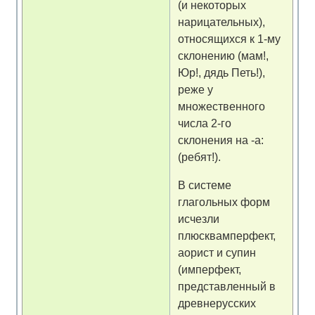
(и некоторых
нарицательных),
относящихся к 1-му
склонению (мам!,
Юр!, дядь Петь!),
реже у
множественного
числа 2-го
склонения на -а:
(ребят!).
В системе
глагольных форм
исчезли
плюсквамперфект,
аорист и супин
(имперфект,
представленный в
древнерусских