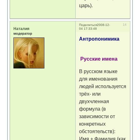
царь).
14
Поделиться
2008-12-
Наталия
04 17:33:48
модератор
Антропонимика
Русские имена
В русском языке
для именования
людей используется
трёх- или
двухчленная
формула (в
зависимости от
конкретных
обстоятельств):
Имя + Фамилия (как