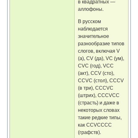
в квадратных —
аллофоны.
В русском
наблюдается
значительное
разнообразие типов
слогов, включая V
(а), CV (да), VC (ум),
CVC (год), VCC
(акт), CCV (сто),
CCVC (стол), CCCV
(в три), CCCVC
(штрих), CCCVCC
(страсть) и даже в
некоторых словах
такие редкие типы,
как CCVCCCC
(графств).