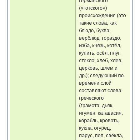
германского
(«готского»)
происхождения (это
такие слова, как
блюдо, буква,
верблюд, гораздо,
изба, князь, котёл,
купить, осёл, плуг,
стекло, хлеб, хлев,
церковь, шлем и
др.); следующий по
времени слой
составляют слова
греческого
(грамота, дьяк,
игумен, катавасия,
корабль, кровать,
кукла, огурец,
парус, поп, свёкла,