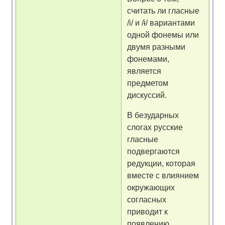
считать ли гласные
/i/ и /ɨ/ вариантами
одной фонемы или
двумя разными
фонемами,
является
предметом
дискуссий.
В безударных
слогах русские
гласные
подвергаются
редукции, которая
вместе с влиянием
окружающих
согласных
приводит к
появлению