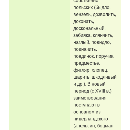
собственно
польских (быдло,
вензель, дозволить,
доконать,
доскональный,
забияка, клянчить,
наглый, повидло,
подначить,
поединок, поручик,
предместье,
фигляр, хлопец,
шарить, шкодливый
и др.). В новый
период (с XVIII в.)
заимствования
поступают в
основном из
нидерландского
(апельсин, боцман,