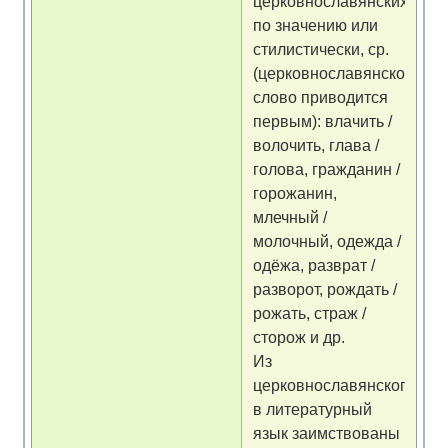
церковнославянских
по значению или
стилистически, ср.
(церковнославянское
слово приводится
первым): влачить /
волочить, глава /
голова, гражданин /
горожанин,
млечный /
молочный, одежда /
одёжа, разврат /
разворот, рождать /
рожать, страж /
сторож и др.
Из
церковнославянского
в литературный
язык заимствованы