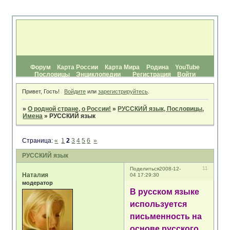
Форум
Карта России
Карта Мира
Родина
YouTube
Пословицы
Энциклопедии
Регистрация
Войти
Привет, Гость!
Войдите
или
зарегистрируйтесь
.
»
О родной стране, о России!
»
РУССКИЙ язык, Пословицы,
Имена
»
РУССКИЙ язык
Страница:
«
1
2
3
4
5
6
»
РУССКИЙ язык
11
Поделиться
2008-12-
Наталия
04 17:29:30
модератор
В русском языке
используется
письменность на
основе русского