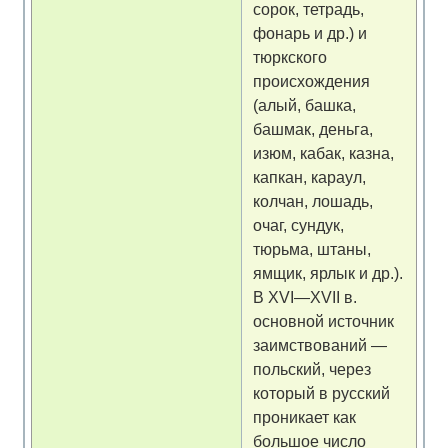
сорок, тетрадь,
фонарь и др.) и
тюркского
происхождения
(алый, башка,
башмак, деньга,
изюм, кабак, казна,
капкан, караул,
колчан, лошадь,
очаг, сундук,
тюрьма, штаны,
ямщик, ярлык и др.).
В XVI—XVII в.
основной источник
заимствований —
польский, через
который в русский
проникает как
большое число