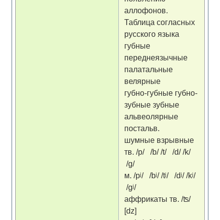
аллофонов.
Таблица согласных
русского языка
губные
переднеязычные
палатальные
велярные
губно-губные губно-
зубные зубные
альвеолярные
постальв.
шумные взрывные
тв. /p/ /b/ /t/ /d/ /k/
/g/
м. /pʲ/ /bʲ/ /tʲ/ /dʲ/ /kʲ/
/gʲ/
аффрикаты тв. /ʦ/
[dz]