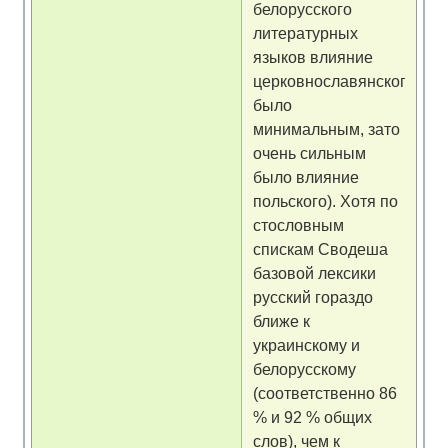
белорусского
литературных
языков влияние
церковнославянского
было
минимальным, зато
очень сильным
было влияние
польского). Хотя по
стословным
спискам Сводеша
базовой лексики
русский гораздо
ближе к
украинскому и
белорусскому
(соответственно 86
% и 92 % общих
слов), чем к