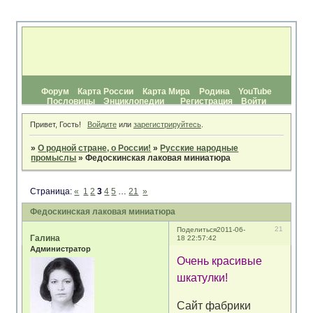
Форум
Карта России
Карта Мира
Родина
YouTube
Пословицы
Энциклопедии
Регистрация
Войти
Привет, Гость!
Войдите
или
зарегистрируйтесь
.
»
О родной стране, о России!
»
Русские народные
промыслы
»
Федоскинская лаковая миниатюра
Страница:
«
1
2
3
4
5
…
21
»
Федоскинская лаковая миниатюра
21
Поделиться
2011-06-
Галина
18 22:57:42
Администратор
Очень красивые
шкатулки!
Сайт фабрики