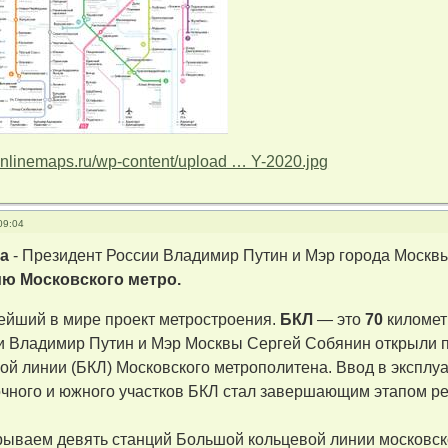
/onlinemaps.ru/wp-content/upload … Y-2020.jpg
09:04
да
- Президент России Владимир Путин и Мэр города Моск
ю Московского метро.
ейший в мире проект метростроения.
БКЛ
— это
70
километ
и Владимир Путин и Мэр Москвы Сергей Собянин открыли 
й линии (БКЛ) Московского метрополитена. Ввод в эксплу
очного и южного участков БКЛ стал завершающим этапом р
рываем девять станций Большой кольцевой линии московск