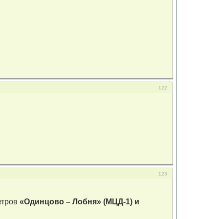
122
123
етров
«Одинцово – Лобня» (МЦД-1) и