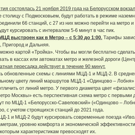
ия состоялась 21 ноября 2019 года на Белорусском вокзал
 столицу с Подмосковьем, будут работать в режиме наземн
оединили 66 станций, с 27 из них можно перейти на метро и
дут курсировать с интервалом 5-6 минут в час пик.
ЦД выстроен как в Метро – с 5:30 до 1:00.
Тарифы завися
, Пригород и Дальняя.
можно картой «Тройка». Чтобы вы могли бесплатно сделать 
ать в кассах или автоматах метро и железной дороги (Цен
атная пересадка действует в течение 90 минут.
ь обновленные схемы с линиями МЦД-1 и МЦД-2. В среднем
льному цвету линий маршрутов МЦД-1 «Одинцово – Лобня» 
отличить от линий метро. У первого диаметра цвет «физалис»
етро Москвы» есть перспективная схема метро с первыми 
ут по МЦД-1 «Белорусско-Савеловский» («Одинцово – Лобн
ро, с учетом строящихся станций до 2021 года.
Д-1 и МЦД-2 будут курсировать современные поезда «Ивол
аметрам, уровню комфорта и экономической эффективност
екоторым характеристикам превосходят их.