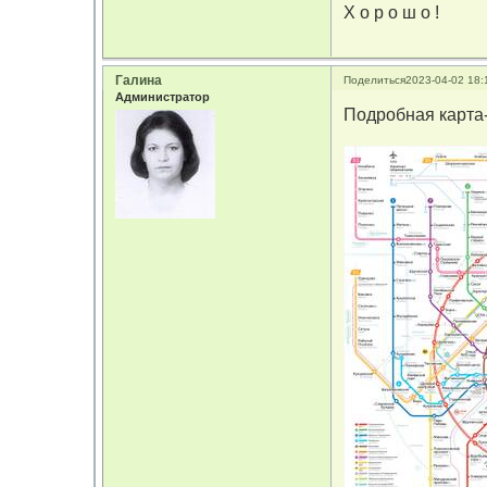
Х о р о ш о !
Галина
Поделиться
2023-04-02 18:
Администратор
Подробная карта