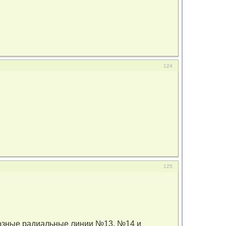
124
125
квозные радиальные линии №13, №14 и