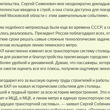
ительства. Сергей Семенович мне неоднократно докладывал 
полностью введена в строй, и она стала доступна для поез
елей Московской области с этим замечательным событием»,
ию подобного метрокольца были еще во времена СССР, а с
алось реализовать. Президент России поблагодарил всех, кт
откие сроки решать самые сложные технологические задачи
огнав кольцевую линию пекинского метро.
Л качественно изменит всю транспортную систему столицы.
 для развития и благоустройства прилегающих городских т
 более удобной и динамичной. Думаю, что пассажиры, кот
же смогли оценить все его плюсы, получили ощутимую экон
годарил его за высокую оценку труда строителей и работы
е БКЛ он назвал историческим событием для столицы.
ой и трудный проект за всю историю метростроения. Это 
ет и МЦД, и МЦК, и линии метро в единую транспортную си
будущее транспортной системы», — заявил Сергей Собянин
такого гигантского проекта работал весь город. «Поэтому 