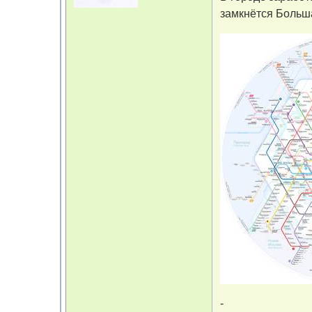
замкнётся Больш
-