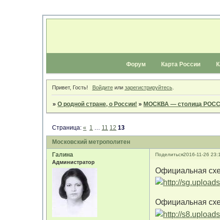
Форум
Карта России
К
Привет, Гость!
Войдите
или
зарегистрируйтесь
.
»
О родной стране, о России!
»
МОСКВА — столица РОС
Страница:
«
1
…
11
12
13
Московский метрополитен
Галина
Поделиться
2016-11-26 23:
Администратор
Официальная схе
Официальная схе