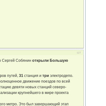
127
вы Сергей Собянин
открыли Большую
ров путей,
31
станция и
три
электродепо.
полноценное движение поездов по всей
атацию девяти новых станций северо-
еализации крупнейшего в мире проекта
ого метро. Это был завершающий этап