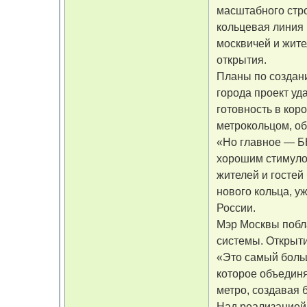
масштабного стро
кольцевая линия 
москвичей и жит
открытия.
Планы по создан
города проект уд
готовность в кор
метрокольцом, об
«Но главное — БК
хорошим стимулом
жителей и гостей
нового кольца, у
России.
Мэр Москвы побла
системы. Открыти
«Это самый больш
которое объединя
метро, создавая 
Над реализацией 