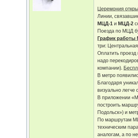
Церемония открыт
Линии, связавшие
МЦД-1
и
МЦД-2
с
Поезда по МЦД бу
График работы М
три: Центральная
Оплатить проезд 
надо перекодиров
компании).
Беспл
В метро появилис
Благодаря уника
визуально легче 
В приложении «М
построить маршр
Подольск») и мет
По маршрутам МЦ
техническим пар
аналогам, а по н