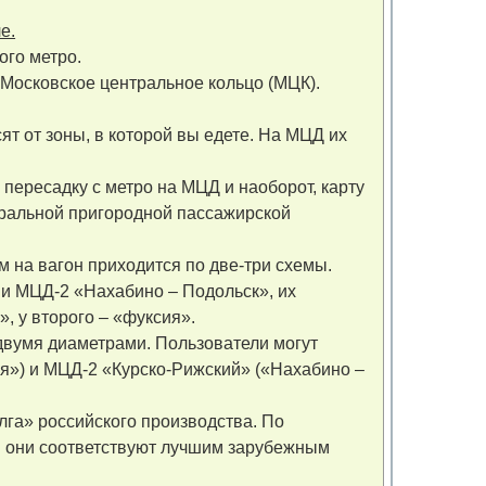
е.
ого метро.
 Московское центральное кольцо (МЦК).
т от зоны, в которой вы едете. На МЦД их
пересадку с метро на МЦД и наоборот, карту
тральной пригородной пассажирской
 на вагон приходится по две-три схемы.
и МЦД-2 «Нахабино – Подольск», их
, у второго – «фуксия».
двумя диаметрами. Пользователи могут
я») и МЦД-2 «Курско-Рижский» («Нахабино –
га» российского производства. По
и они соответствуют лучшим зарубежным