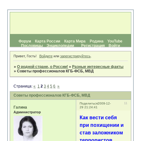
Форум
Карта России
Карта Мира
Родина
YouTube
Пословицы
Энциклопедии
Регистрация
Войти
Привет, Гость!
Войдите
или
зарегистрируйтесь
.
»
О родной стране, о России!
»
Разные интересные факты
»
Советы профессионалов КГБ-ФСБ, МВД
Страница:
«
1
2
3
4
5
6
»
Советы профессионалов КГБ-ФСБ, МВД
11
Поделиться
2009-12-
Галина
29 21:24:41
Администратор
Как вести себя
при похищении и
став заложником
террористов