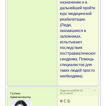
назначению и в
дальнейшей пройти
курс медицинской
реабилитации.
(Люди,
оказавшиеся в
заложниках,
испытывают
последствия
посттравматического
синдрома. Помощь
специалистов для
таких людей просто
необходима).
17
Поделиться
2009-12-
Галина
29 21:46:07
Администратор
Ф С Б