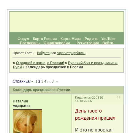
Форум
Карта России
Карта Мира
Родина
YouTube
Пословицы
Энциклопедии
Регистрация
Войти
Привет, Гость!
Войдите
или
зарегистрируйтесь
.
»
О родной стране, о России!
»
Русский быт и праздники на
Руси
»
Календарь праздников в России
Страница:
«
1
2
3
4
…
8
»
Календарь праздников в России
11
Поделиться
2008-09-
Наталия
16 10:49:06
модератор
День твоего
рождения пришел
И это не простая