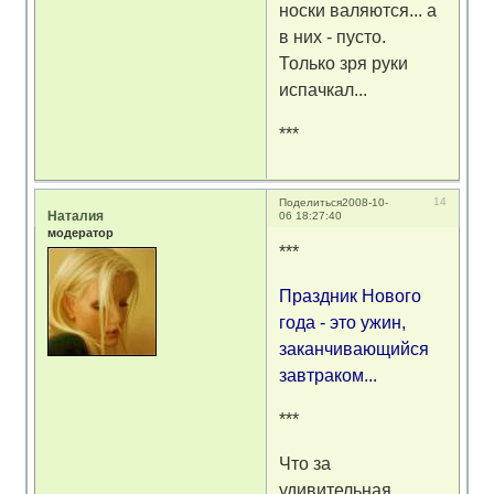
носки валяются... а
в них - пусто.
Только зря руки
испачкал...
***
14
Поделиться
2008-10-
Наталия
06 18:27:40
модератор
***
Праздник Нового
года - это ужин,
заканчивающийся
завтраком...
***
Что за
удивительная