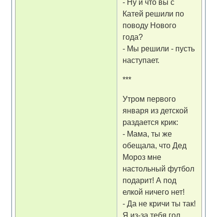
- Ну и что вы с
Катей решили по
поводу Нового
года?
- Мы решили - пусть
наступает.
***
Утром первого
января из детской
раздается крик:
- Мама, ты же
обещала, что Дед
Мороз мне
настольный футбол
подарит! А под
елкой ничего нет!
- Да не кричи ты так!
Я из-за тебя гол