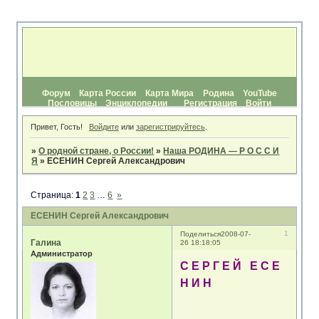
Форум
Карта России
Карта Мира
Родина
YouTube
Пословицы
Энциклопедии
Регистрация
Войти
Привет, Гость!
Войдите
или
зарегистрируйтесь
.
»
О родной стране, о России!
»
Наша РОДИНА — Р О С С И
Я
»
ЕСЕНИН Сергей Александрович
Страница:
1
2
3
…
6
»
ЕСЕНИН Сергей Александрович
1
Поделиться
2008-07-
Галина
26 18:18:05
Администратор
С Е Р Г Е Й Е С Е
Н И Н