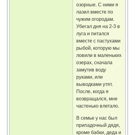
озорные. С ними я
лазил вместе по
чужим огородам.
Убегал дня на 2-3 в
луга и питался
вместе с пастухами
рыбой, которую мы
ловили в маленьких
озерах, сначала
замутив воду
руками, или
выводками утят.
После, когда я
возвращался, мне
частенько влетало.
В семье у нас был
припадочный дядя,
кроме бабки, деда и