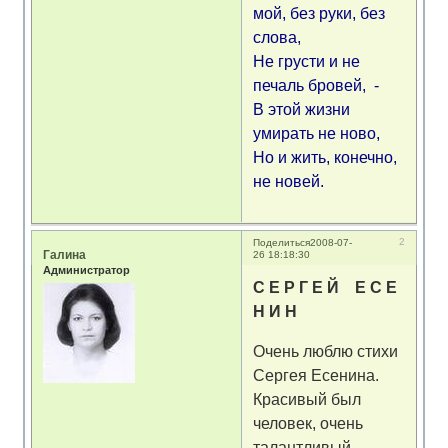
мой, без руки, без
слова,
Не грусти и не
печаль бровей, -
В этой жизни
умирать не ново,
Но и жить, конечно,
не новей.
2
Поделиться
2008-07-
Галина
26 18:18:30
Администратор
С Е Р Г Е Й Е С Е
Н И Н
Очень люблю стихи
Сергея Есенина.
Красивый был
человек, очень
талантливый