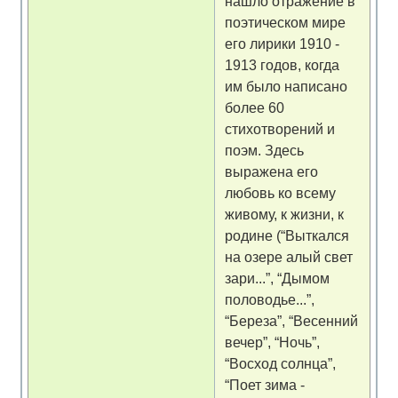
нашло отражение в
поэтическом мире
его лирики 1910 -
1913 годов, когда
им было написано
более 60
стихотворений и
поэм. Здесь
выражена его
любовь ко всему
живому, к жизни, к
родине (“Выткался
на озере алый свет
зари...”, “Дымом
половодье...”,
“Береза”, “Весенний
вечер”, “Ночь”,
“Восход солнца”,
“Поет зима -