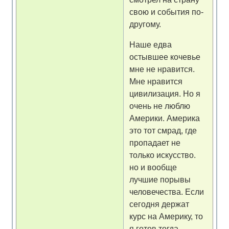
свою и события по-
другому.
Наше едва
остывшее кочевье
мне не нравится.
Мне нравится
цивилизация. Но я
очень не люблю
Америки. Америка
это тот смрад, где
пропадает не
только искусство.
но и вообще
лучшие порывы
человечества. Если
сегодня держат
курс на Америку, то
я готов тогда