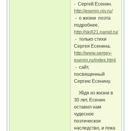
- Сергей Есенин.
http://esenin.niv.ru/
- о жизни поэта
подробнее.
http://skill21.narod.ru/1/Ese
- только стихи
Сергея Есенина.
http://www.sergey-
esenin.ru/index.html
- сайт,
посвященный
Сергею Есенину.
Уйдя из жизни в
30 лет, Есенин
оставил нам
чудесное
поэтическое
наследство, и пока