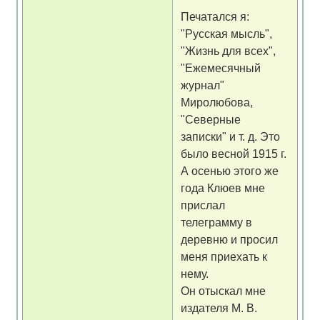
Печатался я:
"Русская мысль",
"Жизнь для всех",
"Ежемесячный
журнал"
Миролюбова,
"Северные
записки" и т. д. Это
было весной 1915 г.
А осенью этого же
года Клюев мне
прислал
телеграмму в
деревню и просил
меня приехать к
нему.
Он отыскал мне
издателя М. В.