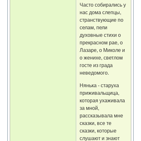
Часто собирались у
нас дома слепцы,
странствующие по
селам, пели
духовные стихи о
прекрасном рае, о
Лазаре, о Миколе и
о женихе, светлом
госте из града
неведомого.
Нянька - старуха
приживальщица,
которая ухаживала
за мной,
рассказывала мне
сказки, все те
сказки, которые
слушают и знают