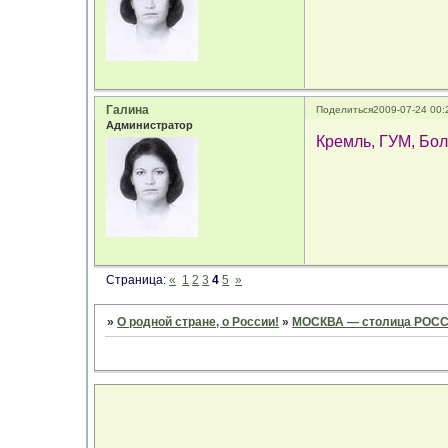
Галина
Поделиться
2009-07-24 00:
Администратор
Кремль, ГУМ, Бол
Страница:
«
1
2
3
4
5
»
»
О родной стране, о России!
»
МОСКВА — столица РОС