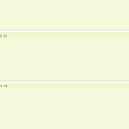
27:43
48:13