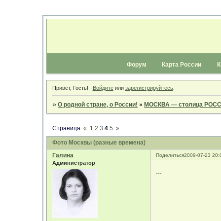
Форум
Карта России
К
Привет, Гость!
Войдите
или
зарегистрируйтесь
.
»
О родной стране, о России!
»
МОСКВА — столица РОС
Страница:
«
1
2
3
4
5
»
Фото Москвы (разные времена)
Галина
Поделиться
2009-07-23 20:
Администратор
...