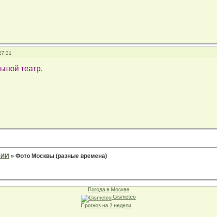
27:31
ьшой театр.
СИИ
»
Фото Москвы (разные времена)
Погода в Москве
Gismeteo
Прогноз на 2 недели