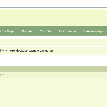
арта Мира
Родина
YouTube
Пословицы
Энциклопедии
СИИ
»
Фото Москвы (разные времена)
08:51