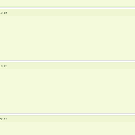
10:45
18:13
22:47